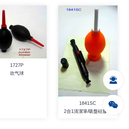
1727P
吹气球
1841SC
2合1清潔筆/吸盤硅膠球
套裝