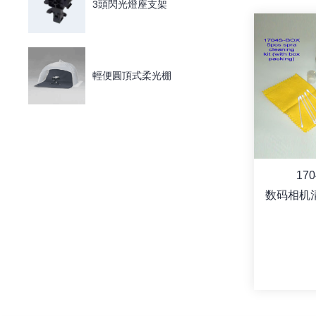
3頭閃光燈座支架
輕便圓頂式柔光棚
17
数码相机