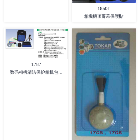
1850T
相機機頂屏幕保護貼
详情
详情
1787
数码相机清洁保护相机包套
装-11件装