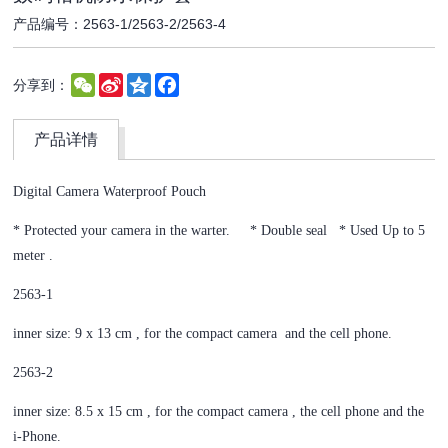
产品编号：2563-1/2563-2/2563-4
WeChat
Sina
Qzone
Facebook
分享到：
Weibo
产品详情
Digital Camera Waterproof Pouch
* Protected your camera in the warter. * Double seal * Used Up to 5
meter .
2563-1
inner size: 9 x 13 cm , for the compact camera and the cell phone.
2563-2
inner size: 8.5 x 15 cm , for the compact camera , the cell phone and the
i-Phone.