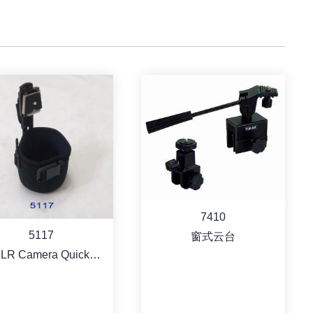
7410
5117
窗式云台
LR Camera Quick
Shoot Bracket