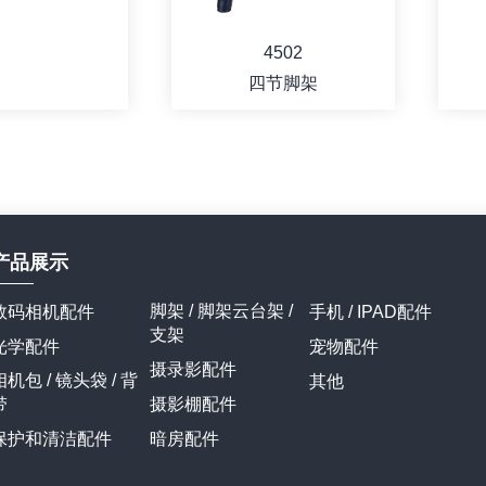
4502
四节脚架
产品展示
脚架 / 脚架云台架 /
数码相机配件
手机 / IPAD配件
详情
详情
支架
光学配件
宠物配件
摄录影配件
相机包 / 镜头袋 / 背
其他
带
摄影棚配件
保护和清洁配件
暗房配件