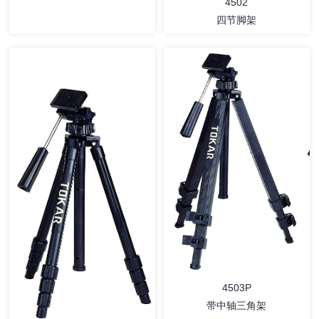
4502
四节脚架
详情
详情
4503P
带中轴三角架