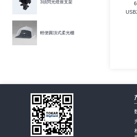
3頭閃光燈座支架
6
USB
輕便圓頂式柔光棚