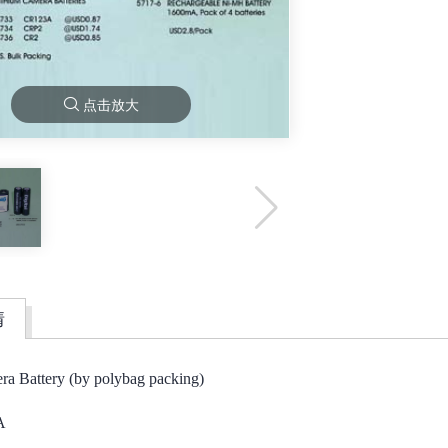
点击放大
情
ra Battery (by polybag packing)
A