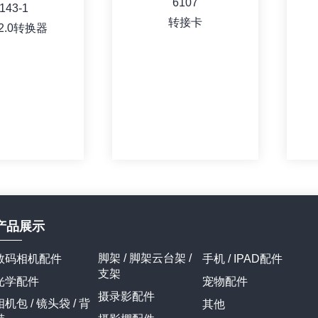
6107
143-1
转接卡
2.0转换器
产品展示
脚架 / 脚架云台架 /
数码相机配件
手机 / IPAD配件
支架
光学配件
宠物配件
详情
详情
摄录影配件
相机包 / 镜头袋 / 背
其他