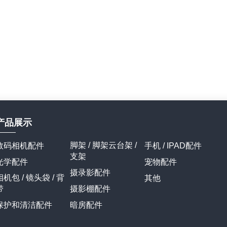
产品展示
脚架 / 脚架云台架 /
数码相机配件
手机 / IPAD配件
支架
光学配件
宠物配件
摄录影配件
相机包 / 镜头袋 / 背
其他
带
摄影棚配件
保护和清洁配件
暗房配件