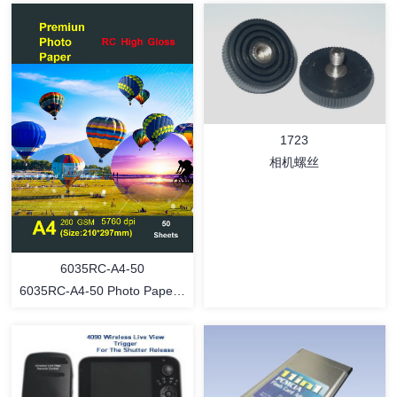
1723
相机螺丝
6035RC-A4-50
6035RC-A4-50 Photo Paper -
RC Gloss - 50 sheet