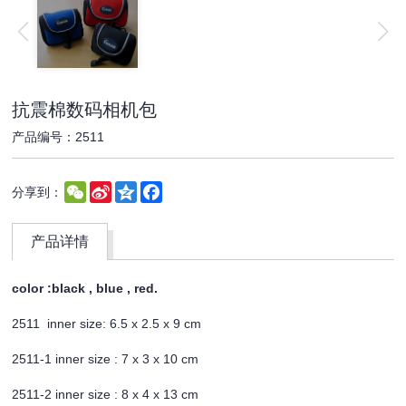
抗震棉数码相机包
产品编号：2511
WeChat
Sina
Qzone
Facebook
分享到：
Weibo
产品详情
color :black , blue , red.
2511 inner size: 6.5 x 2.5 x 9 cm
2511-1 inner size : 7 x 3 x 10 cm
2511-2 inner size : 8 x 4 x 13 cm