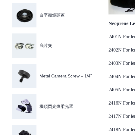
白平衡鏡頭蓋
Neoprene Len
2401N
For le
底片夹
2402N
For le
2403N
For le
Metal Camera Screw – 1/4”
2404N
For le
2405N
For le
2416N
For le
機頂閃光燈柔光罩
2417N
For le
2418N
For le