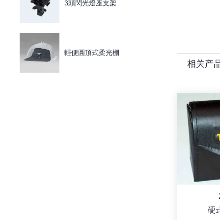
3頭閃光燈座支架
輕便圓頂式柔光棚
相关产
硬