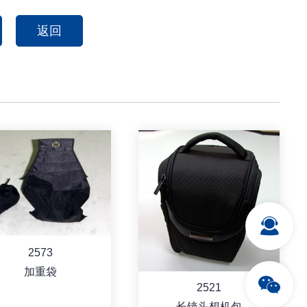
返回
2573
加重袋
2521
长镜头想机包