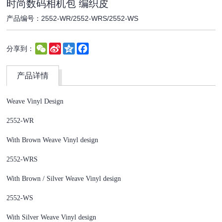
时尚数码相机包 编织皮
产品编号：2552-WR/2552-WRS/2552-WS
WeChat
Sina
Qzone
Facebook
分享到：
Weibo
产品详情
Weave Vinyl Design
2552-WR
With Brown Weave Vinyl design
2552-WRS
With Brown / Silver Weave Vinyl design
2552-WS
With Silver Weave Vinyl design