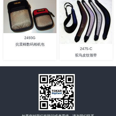
详情
详情
2493G
抗震棉数码相机包
2475-C
驼鸟皮纹颈带
详情
详情
如果您对我们有疑问或者需求，请与我们联系