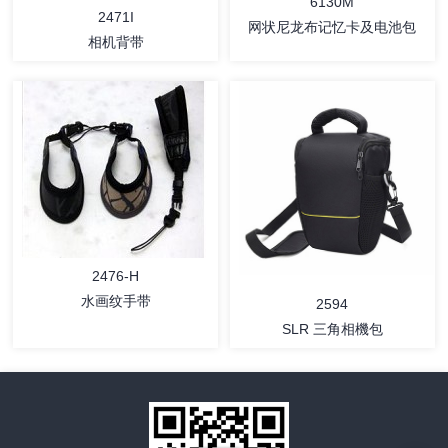
6130M
2471I
网状尼龙布记忆卡及电池包
相机背带
详情
详情
2476-H
水画纹手带
2594
SLR 三角相機包