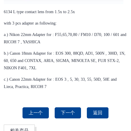
6134 L type contact lens from 1.5x to 2.5x
with 3 pcs adapter as following:
a.) Nikon 22mm Adapter for : F55,65,70,80 / FM10 / D70, 100 / 601 and
RICOH 7 , YASHICA
b.) Canon 18mm Adapter for : EOS 300, 88QD, AD1, 500N , 300D, 1N,
60, 650 and CONTAX,
ARIA, SIGMA, MINOLTA SE, FUJI STX-2,
NIKON F401, 7XL
c.) Canon 22mm Adapter for : EOS 3 , 5, 30, 33, 55, 50D, 50E and
Lieca, Practica, RICOH 7
上一个
下一个
返回
相关产品