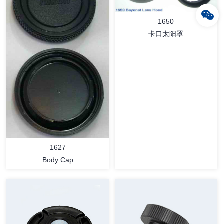
1650
卡口太阳罩
详情
详情
1627
Body Cap