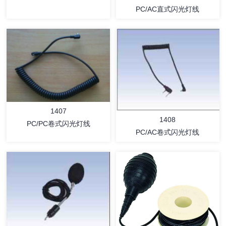
PC/AC直式闪光灯线
详情
详情
1407
1408
PC/PC卷式闪光灯线
PC/AC卷式闪光灯线
详情
详情