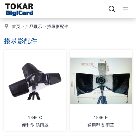
首页
>
产品展示
>
摄录影配件
摄录影配件
1846-C
1846-E
便利型 防雨罩
通用型 防雨罩