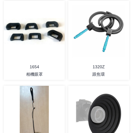
详情
详情
1654
1320Z
相機眼罩
跟焦環
详情
详情