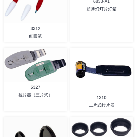
6833-A1
超薄幻灯片灯箱
3312
红眼笔
详情
详情
5327
拉片器（三片式）
1310
二片式拉片器