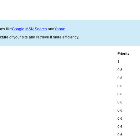
es like
Google
,
MSN Search
and
Yahoo
.
ure of your site and retrieve it more efficiently.
Priority
1
0.8
0.8
0.6
0.6
0.6
0.6
0.6
0.6
0.6