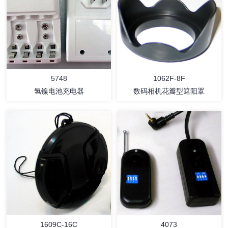
详情
详情
5748
1062F-8F
氢镍电池充电器
数码相机花瓣型遮阳罩
详情
详情
1609C-16C
4073