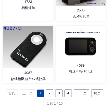
1723
相机螺丝
2538
SLR相机包
详情
详情
4089
有線可視快門線
4087
數碼相機 紅外線遙控器
首页
上一页
1
2
3
4
下一页
尾页
页数 1 / 13