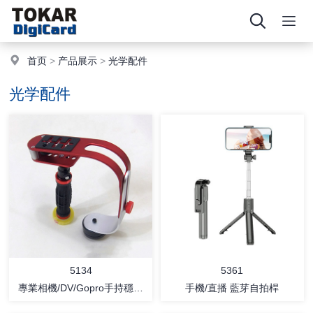
首页
>
产品展示
>
光学配件
光学配件
5134
5361
專業相機/DV/Gopro手持穩定
手機/直播 藍芽自拍桿
支架