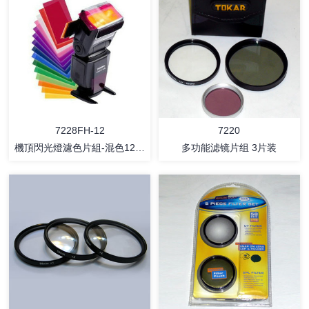
详情
详情
7228FH-12
7220
機頂閃光燈濾色片組-混色12片
多功能滤镜片组 3片装
濾色片
详情
详情