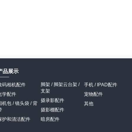
详情
详情
产品展示
脚架 / 脚架云台架 /
数码相机配件
手机 / IPAD配件
支架
光学配件
宠物配件
摄录影配件
相机包 / 镜头袋 / 背
其他
带
摄影棚配件
保护和清洁配件
暗房配件