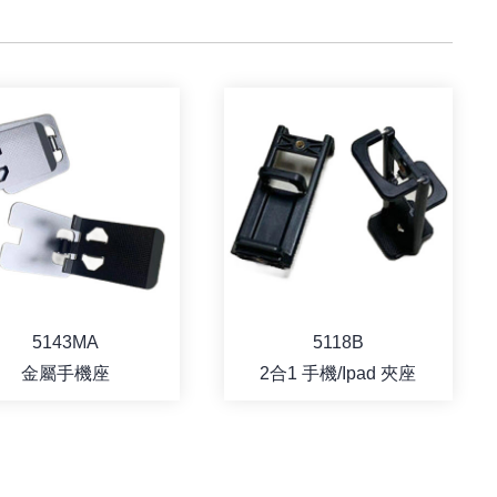
5143MA
5118B
金屬手機座
2合1 手機/Ipad 夾座